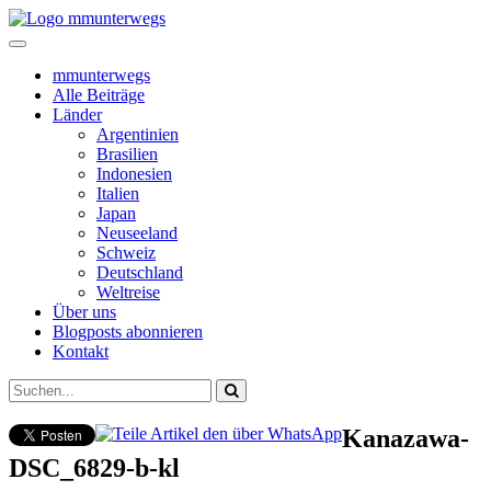
mmunterwegs
Alle Beiträge
Länder
Argentinien
Brasilien
Indonesien
Italien
Japan
Neuseeland
Schweiz
Deutschland
Weltreise
Über uns
Blogposts abonnieren
Kontakt
Kanazawa-
DSC_6829-b-kl