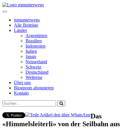
mmunterwegs
Alle Beiträge
Länder
Argentinien
Brasilien
Indonesien
Italien
Japan
Neuseeland
Schweiz
Deutschland
Weltreise
Über uns
Blogposts abonnieren
Kontakt
Das
«Himmelsleiterli» von der Seilbahn aus