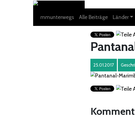
mmunterwegs
Alle Beiträge
Länder
Pantan
25.01.2017
Geschr
Komment