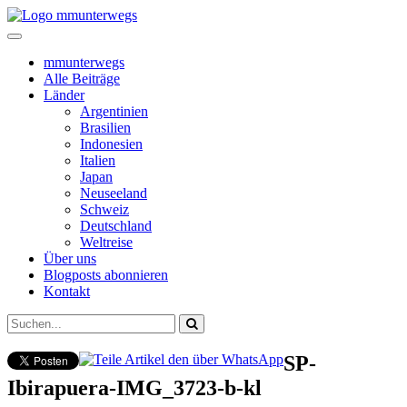
mmunterwegs
Alle Beiträge
Länder
Argentinien
Brasilien
Indonesien
Italien
Japan
Neuseeland
Schweiz
Deutschland
Weltreise
Über uns
Blogposts abonnieren
Kontakt
SP-
Ibirapuera-IMG_3723-b-kl