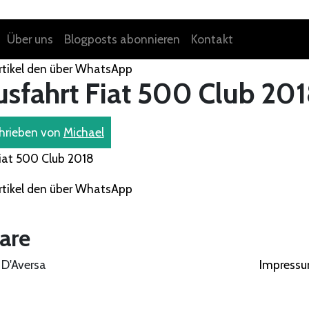
Über uns
Blogposts abonnieren
Kontakt
usfahrt Fiat 500 Club 20
hrieben von
Michael
are
 D'Aversa
Impressu