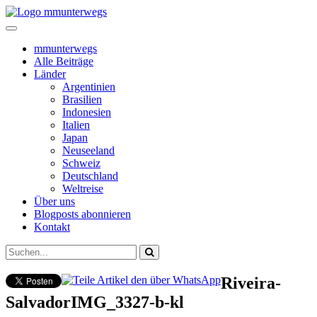
mmunterwegs
Alle Beiträge
Länder
Argentinien
Brasilien
Indonesien
Italien
Japan
Neuseeland
Schweiz
Deutschland
Weltreise
Über uns
Blogposts abonnieren
Kontakt
Riveira-
SalvadorIMG_3327-b-kl