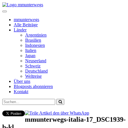
mmunterwegs
Alle Beiträge
Länder
Argentinien
Brasilien
Indonesien
Italien
Japan
Neuseeland
Schweiz
Deutschland
Weltreise
Über uns
Blogposts abonnieren
Kontakt
mmunterwegs-italia-17_DSC1939-
b-kl