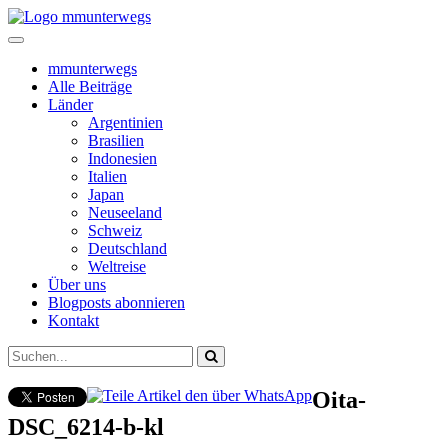
mmunterwegs
Alle Beiträge
Länder
Argentinien
Brasilien
Indonesien
Italien
Japan
Neuseeland
Schweiz
Deutschland
Weltreise
Über uns
Blogposts abonnieren
Kontakt
Oita-
DSC_6214-b-kl