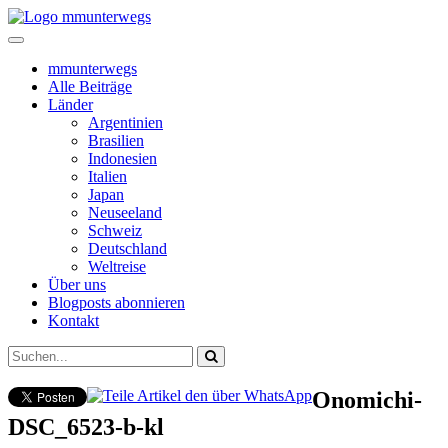
mmunterwegs
Alle Beiträge
Länder
Argentinien
Brasilien
Indonesien
Italien
Japan
Neuseeland
Schweiz
Deutschland
Weltreise
Über uns
Blogposts abonnieren
Kontakt
Onomichi-
DSC_6523-b-kl