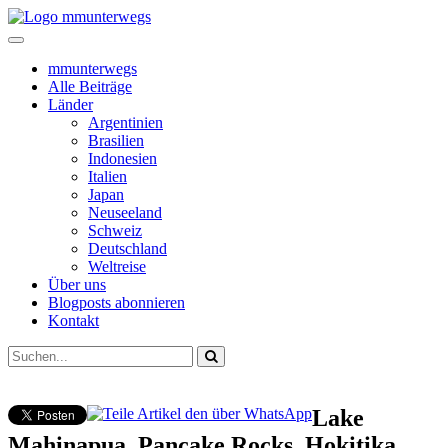
mmunterwegs
Alle Beiträge
Länder
Argentinien
Brasilien
Indonesien
Italien
Japan
Neuseeland
Schweiz
Deutschland
Weltreise
Über uns
Blogposts abonnieren
Kontakt
Lake
Mahinapua, Pancake Rocks, Hokitika