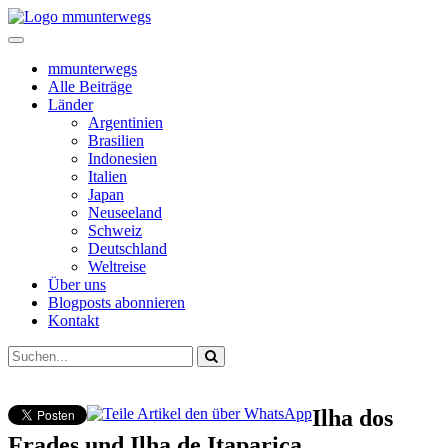
mmunterwegs
Alle Beiträge
Länder
Argentinien
Brasilien
Indonesien
Italien
Japan
Neuseeland
Schweiz
Deutschland
Weltreise
Über uns
Blogposts abonnieren
Kontakt
Ilha dos
Frades und Ilha de Itaparica