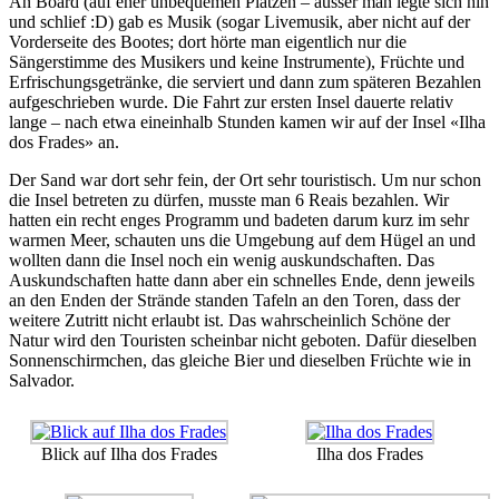
An Board (auf eher unbequemen Plätzen – ausser man legte sich hin
und schlief :D) gab es Musik (sogar Livemusik, aber nicht auf der
Vorderseite des Bootes; dort hörte man eigentlich nur die
Sängerstimme des Musikers und keine Instrumente), Früchte und
Erfrischungsgetränke, die serviert und dann zum späteren Bezahlen
aufgeschrieben wurde. Die Fahrt zur ersten Insel dauerte relativ
lange – nach etwa eineinhalb Stunden kamen wir auf der Insel «Ilha
dos Frades» an.
Der Sand war dort sehr fein, der Ort sehr touristisch. Um nur schon
die Insel betreten zu dürfen, musste man 6 Reais bezahlen. Wir
hatten ein recht enges Programm und badeten darum kurz im sehr
warmen Meer, schauten uns die Umgebung auf dem Hügel an und
wollten dann die Insel noch ein wenig auskundschaften. Das
Auskundschaften hatte dann aber ein schnelles Ende, denn jeweils
an den Enden der Strände standen Tafeln an den Toren, dass der
weitere Zutritt nicht erlaubt ist. Das wahrscheinlich Schöne der
Natur wird den Touristen scheinbar nicht geboten. Dafür dieselben
Sonnenschirmchen, das gleiche Bier und dieselben Früchte wie in
Salvador.
Blick auf Ilha dos Frades
Ilha dos Frades