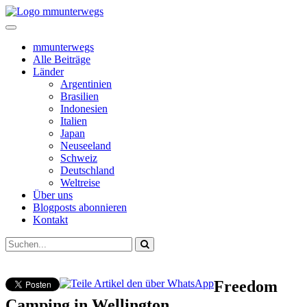
mmunterwegs
Alle Beiträge
Länder
Argentinien
Brasilien
Indonesien
Italien
Japan
Neuseeland
Schweiz
Deutschland
Weltreise
Über uns
Blogposts abonnieren
Kontakt
Freedom
Camping in Wellington