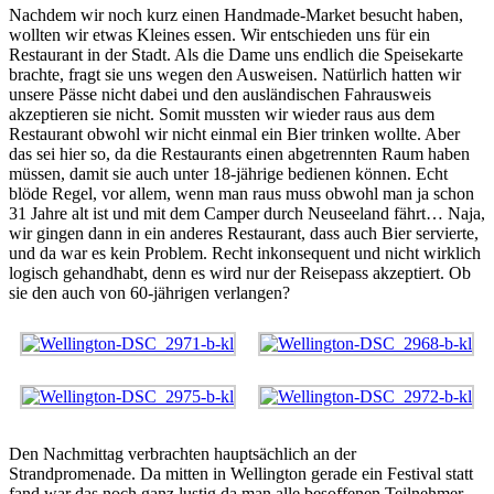
Nachdem wir noch kurz einen Handmade-Market besucht haben,
wollten wir etwas Kleines essen. Wir entschieden uns für ein
Restaurant in der Stadt. Als die Dame uns endlich die Speisekarte
brachte, fragt sie uns wegen den Ausweisen. Natürlich hatten wir
unsere Pässe nicht dabei und den ausländischen Fahrausweis
akzeptieren sie nicht. Somit mussten wir wieder raus aus dem
Restaurant obwohl wir nicht einmal ein Bier trinken wollte. Aber
das sei hier so, da die Restaurants einen abgetrennten Raum haben
müssen, damit sie auch unter 18-jährige bedienen können. Echt
blöde Regel, vor allem, wenn man raus muss obwohl man ja schon
31 Jahre alt ist und mit dem Camper durch Neuseeland fährt… Naja,
wir gingen dann in ein anderes Restaurant, dass auch Bier servierte,
und da war es kein Problem. Recht inkonsequent und nicht wirklich
logisch gehandhabt, denn es wird nur der Reisepass akzeptiert. Ob
sie den auch von 60-jährigen verlangen?
Den Nachmittag verbrachten hauptsächlich an der
Strandpromenade. Da mitten in Wellington gerade ein Festival statt
fand war das noch ganz lustig da man alle besoffenen Teilnehmer