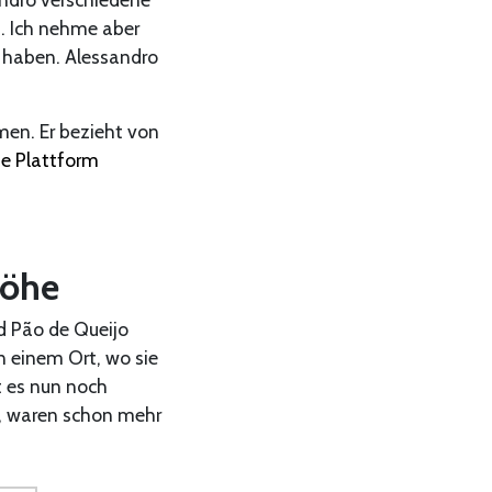
. Ich nehme aber
n haben. Alessandro
n. Er bezieht von
de Plattform
Höhe
d Pão de Queijo
n einem Ort, wo sie
t es nun noch
n, waren schon mehr