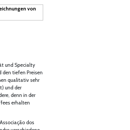
ät und Specialty
d den tiefen Preisen
en qualitativ sehr
t) und der
ere, denn in der
fees erhalten
«Associação dos
andro verschiedene