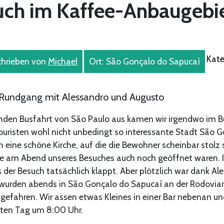
uch im Kaffee-Anbaugebi
Kate
hrieben von
Michael
Ort: São Gonçalo do Sapucaí
r Rundgang mit Alessandro und Augusto
nden Busfahrt von São Paulo aus kamen wir irgendwo im 
 Touristen wohl nicht unbedingt so interessante Stadt São 
h eine schöne Kirche, auf die die Bewohner scheinbar stolz 
die am Abend unseres Besuches auch noch geöffnet waren. I
 der Besuch tatsächlich klappt. Aber plötzlich war dank Ale
r wurden abends in São Gonçalo do Sapucaí an der Rodovia
efahren. Wir assen etwas Kleines in einer Bar nebenan un
sten Tag um 8:00 Uhr.