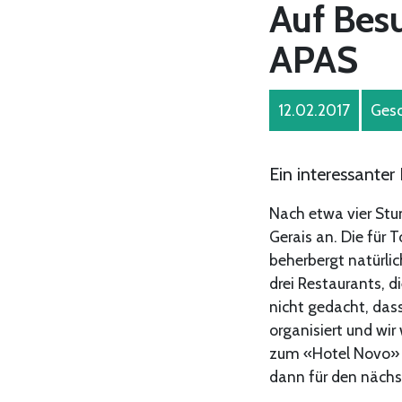
Auf Bes
APAS
12.02.2017
Gesc
Ein interessante
Nach etwa vier Stu
Gerais an. Die für
beherbergt natürlic
drei Restaurants, 
nicht gedacht, dass
organisiert und wi
zum «Hotel Novo» g
dann für den näch